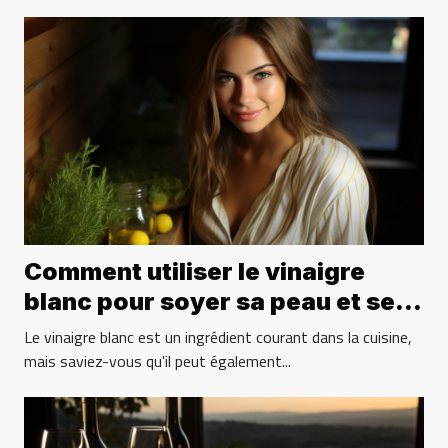
Comment utiliser le vinaigre
blanc pour soyer sa peau et ses
cheveux ?
Le vinaigre blanc est un ingrédient courant dans la cuisine,
mais saviez-vous qu'il peut également...