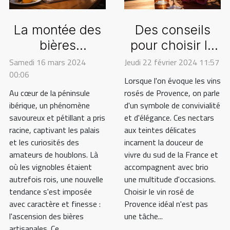
La montée des
Des conseils
bières
pour choisir le
artisanales
vin rosé de
Samedi 16 mars 2024
Jeudi 22 février 2024 11:57
00:06
dans la
Provence
Lorsque l'on évoque les vins
péninsule
parfait pour
Au cœur de la péninsule
rosés de Provence, on parle
ibérique, un phénomène
ibérique
d'un symbole de convivialité
chaque
savoureux et pétillant a pris
et d'élégance. Ces nectars
occasion
racine, captivant les palais
aux teintes délicates
et les curiosités des
incarnent la douceur de
amateurs de houblons. Là
vivre du sud de la France et
où les vignobles étaient
accompagnent avec brio
autrefois rois, une nouvelle
une multitude d'occasions.
tendance s'est imposée
Choisir le vin rosé de
avec caractère et finesse :
Provence idéal n'est pas
l'ascension des bières
une tâche...
artisanales. Ce...