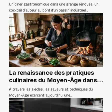
lieux atypiques
Un dîner gastronomique dans une grange rénovée, un
cocktail d’auteur au bord d’un bassin industriel...
La renaissance des pratiques
culinaires du Moyen-Âge dans
la cuisine contemporaine
À travers les siècles, les saveurs et techniques du
Moyen-Âge exercent aujourd’hui une...