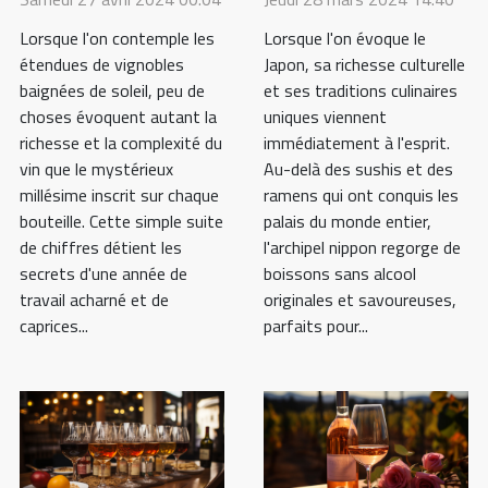
alcool pour
bouteilles de vin
Lorsque l'on évoque le
Lorsque l'on contemple les
accompagner
Japon, sa richesse culturelle
étendues de vignobles
et ses traditions culinaires
vos repas
baignées de soleil, peu de
uniques viennent
choses évoquent autant la
immédiatement à l'esprit.
richesse et la complexité du
Au-delà des sushis et des
vin que le mystérieux
ramens qui ont conquis les
millésime inscrit sur chaque
palais du monde entier,
bouteille. Cette simple suite
l'archipel nippon regorge de
de chiffres détient les
boissons sans alcool
secrets d'une année de
originales et savoureuses,
travail acharné et de
parfaits pour...
caprices...