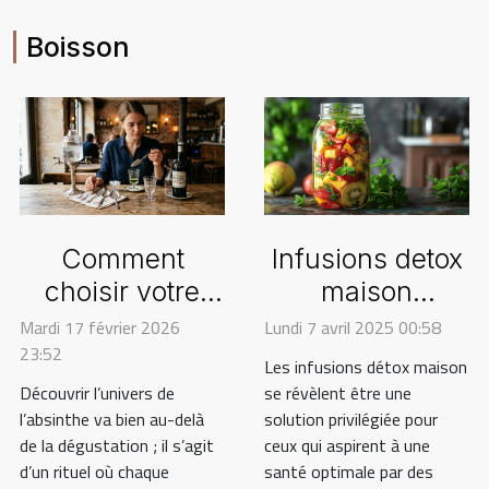
Boisson
Comment
Infusions detox
choisir votre
maison
ensemble
efficacité et
Mardi 17 février 2026
Lundi 7 avril 2025 00:58
23:52
d'accessoires
simplicité pour
Les infusions détox maison
pour l'absinthe
une santé
Découvrir l’univers de
se révèlent être une
l’absinthe va bien au-delà
?
solution privilégiée pour
optimisée
de la dégustation ; il s’agit
ceux qui aspirent à une
d’un rituel où chaque
santé optimale par des