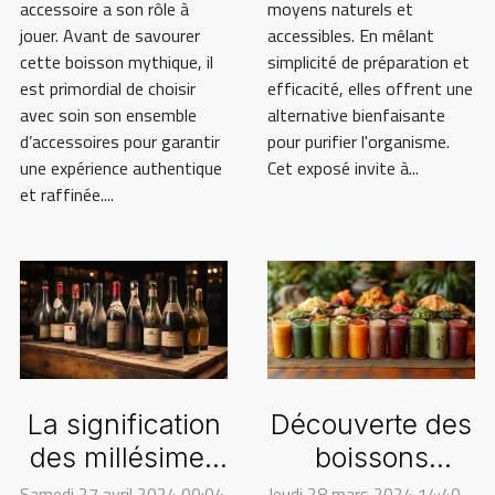
accessoire a son rôle à
moyens naturels et
jouer. Avant de savourer
accessibles. En mêlant
cette boisson mythique, il
simplicité de préparation et
est primordial de choisir
efficacité, elles offrent une
avec soin son ensemble
alternative bienfaisante
d’accessoires pour garantir
pour purifier l'organisme.
une expérience authentique
Cet exposé invite à...
et raffinée....
Découverte des
La signification
boissons
des millésimes
japonaises sans
sur les
Jeudi 28 mars 2024 14:40
Samedi 27 avril 2024 00:04